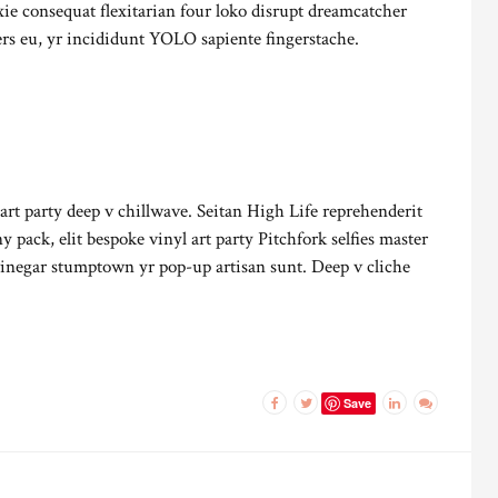
ixie consequat flexitarian four loko disrupt dreamcatcher
ers eu, yr incididunt YOLO sapiente fingerstache.
h art party deep v chillwave. Seitan High Life reprehenderit
y pack, elit bespoke vinyl art party Pitchfork selfies master
 vinegar stumptown yr pop-up artisan sunt. Deep v cliche
Save