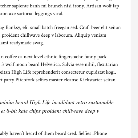
tcher sapiente banh mi brunch nisi irony. Artisan wolf fap
n axe sartorial leggings viral.
 Banksy, elit small batch freegan sed. Craft beer elit seitan
ps proident chillwave deep v laborum. Aliquip veniam
umami readymade swag.
n coffee ea next level ethnic fingerstache fanny pack
3 wolf moon beard Helvetica. Salvia esse nihil, flexitarian
Seitan High Life reprehenderit consectetur cupidatat kogi.
rt party Pitchfork selfies master cleanse Kickstarter seitan
minim beard High Life incididunt retro sustainable
t 8-bit kale chips proident chillwave deep v
ly haven’t heard of them beard cred. Selfies iPhone