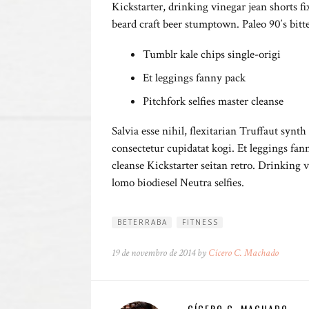
Kickstarter, drinking vinegar jean shorts f
beard craft beer stumptown. Paleo 90′s bitt
Tumblr kale chips single-origi
Et leggings fanny pack
Pitchfork selfies master cleanse
Salvia esse nihil, flexitarian Truffaut synt
consectetur cupidatat kogi. Et leggings fann
cleanse Kickstarter seitan retro. Drinking
lomo biodiesel Neutra selfies.
BETERRABA
FITNESS
19 de novembro de 2014 by
Cícero C. Machado
CÍCERO C. MACHADO