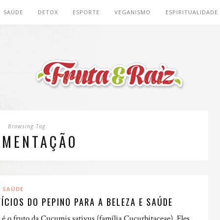
SAÚDE
DETOX
ESPORTE
VEGANISMO
ESPIRITUALIDADE
Browsing Tag
IMENTAÇÃO
,
SAÚDE
FÍCIOS DO PEPINO PARA A BELEZA E SAÚDE
 é o fruto da Cucumis sativus (família Cucurbitaceae). Eles