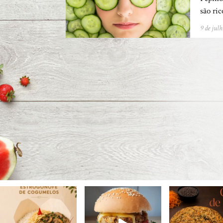
são ri
9 de jul