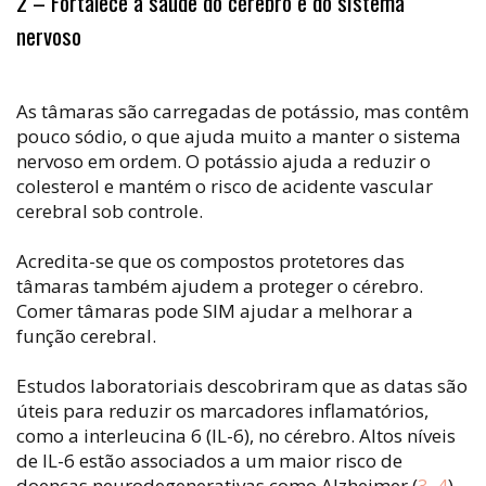
2 – Fortalece a saúde do cérebro e do sistema
nervoso
As tâmaras são carregadas de potássio, mas contêm
pouco sódio, o que ajuda muito a manter o sistema
nervoso em ordem. O potássio ajuda a reduzir o
colesterol e mantém o risco de acidente vascular
cerebral sob controle.
Acredita-se que os compostos protetores das
tâmaras também ajudem a proteger o cérebro.
Comer tâmaras pode SIM ajudar a melhorar a
função cerebral.
Estudos laboratoriais descobriram que as datas são
úteis para reduzir os marcadores inflamatórios,
como a interleucina 6 (IL-6), no cérebro. Altos níveis
de IL-6 estão associados a um maior risco de
doenças neurodegenerativas como Alzheimer (
3
,
4
).