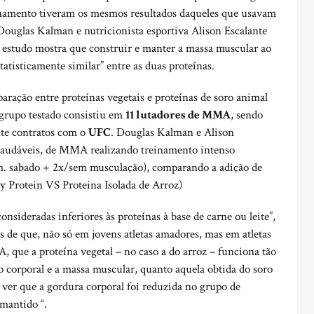
einamento tiveram os mesmos resultados daqueles que usavam
 Douglas Kalman e nutricionista esportiva Alison Escalante
o estudo mostra que construir e manter a massa muscular ao
tatisticamente similar” entre as duas proteínas.
aração entre proteínas vegetais e proteínas de soro animal
 grupo testado consistiu em
11 lutadores de MMA
, sendo
nte contratos com o
UFC
. Douglas Kalman e Alison
ns saudáveis, de MMA realizando treinamento intenso
em. sabado + 2x/sem musculação), comparando a adição de
y Protein VS Proteina Isolada de Arroz)
nsideradas inferiores às proteínas à base de carne ou leite”,
s de que, não só em jovens atletas amadores, mas em atletas
A, que a proteína vegetal – no caso a do arroz – funciona tão
 corporal e a massa muscular, quanto aquela obtida do soro
 ver que a gordura corporal foi reduzida no grupo de
mantido “.