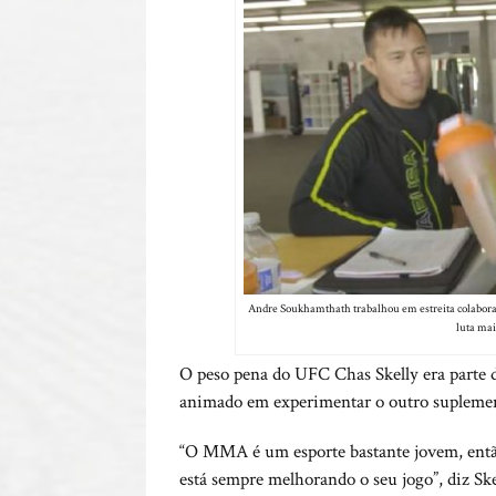
Andre Soukhamthath trabalhou em estreita colaboraç
luta mai
O peso pena do UFC Chas Skelly era parte do
animado em experimentar o outro suplement
“O MMA é um esporte bastante jovem, então
está sempre melhorando o seu jogo”, diz Ske